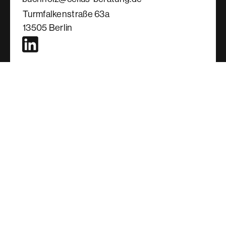
Turmfalkenstraße 63a
13505 Berlin
Startseite
Martin Knispel
Volker Hubrich
Holger Blaskowski
Niels Buchholz
Referenzen
Artikel und News
Kontakt