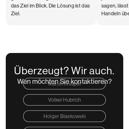
das Ziel im Blick. Die Lösung ist das
sagen, läss
Ziel.
Handeln übe
Überzeugt? Wir auch.
Wen möchten Sie kontaktieren?
Martin Knispel
Volker Hubrich
Holger Blaskowski